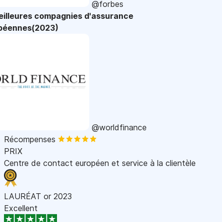
@forbes
eilleures compagnies d'assurance
péennes(2023)
@worldfinance
Récompenses
PRIX
Centre de contact européen et service à la clientèle
LAURÉAT or 2023
Excellent