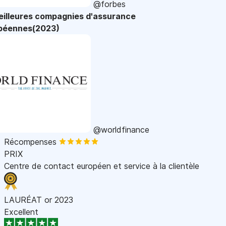
@forbes
eilleures compagnies d'assurance
péennes(2023)
@worldfinance
Récompenses
PRIX
Centre de contact européen et service à la clientèle
LAURÉAT or 2023
Excellent