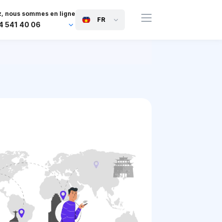
, nous sommes en ligne
FR
4 541 40 06
44 745 814 94 06
63 454 971 091
91 117 127 95 45
81 505 050 88 06
971 800 032 00
0