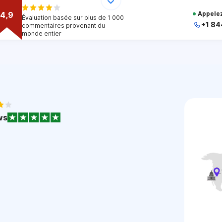
4,9
Appelez
Évaluation basée sur plus de 1 000
+1 84
commentaires provenant du
monde entier
+
+
+
+
+
1
ws