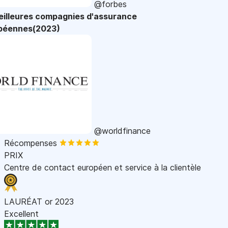
@forbes
eilleures compagnies d'assurance
péennes(2023)
@worldfinance
Récompenses
PRIX
Centre de contact européen et service à la clientèle
LAURÉAT or 2023
Excellent