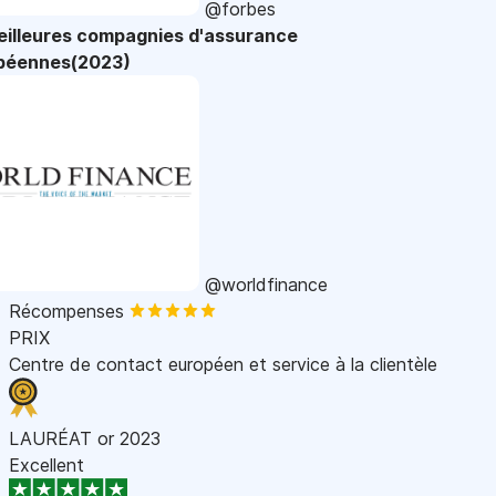
@forbes
eilleures compagnies d'assurance
péennes(2023)
@worldfinance
Récompenses
PRIX
Centre de contact européen et service à la clientèle
LAURÉAT or 2023
Excellent