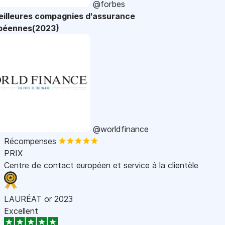
@forbes
eilleures compagnies d'assurance
péennes(2023)
@worldfinance
Récompenses
PRIX
Centre de contact européen et service à la clientèle
LAURÉAT or 2023
Excellent