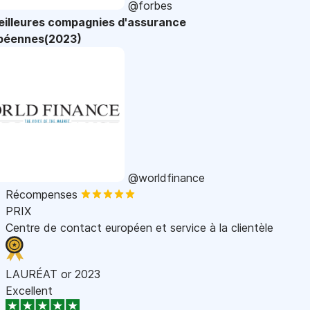
@forbes
eilleures compagnies d'assurance
péennes(2023)
@worldfinance
Récompenses
PRIX
Centre de contact européen et service à la clientèle
LAURÉAT or 2023
Excellent