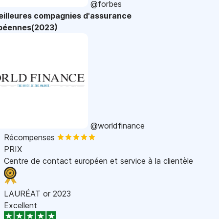
@forbes
eilleures compagnies d'assurance
péennes(2023)
@worldfinance
Récompenses
PRIX
Centre de contact européen et service à la clientèle
LAURÉAT or 2023
Excellent