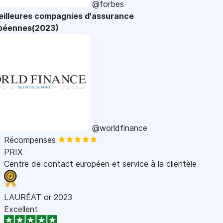
@forbes
eilleures compagnies d'assurance
péennes(2023)
@worldfinance
Récompenses
PRIX
Centre de contact européen et service à la clientèle
LAURÉAT or 2023
Excellent