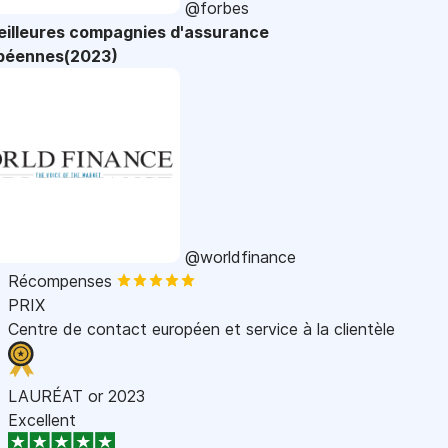
@forbes
eilleures compagnies d'assurance
péennes(2023)
@worldfinance
Récompenses
PRIX
Centre de contact européen et service à la clientèle
LAURÉAT or 2023
Excellent