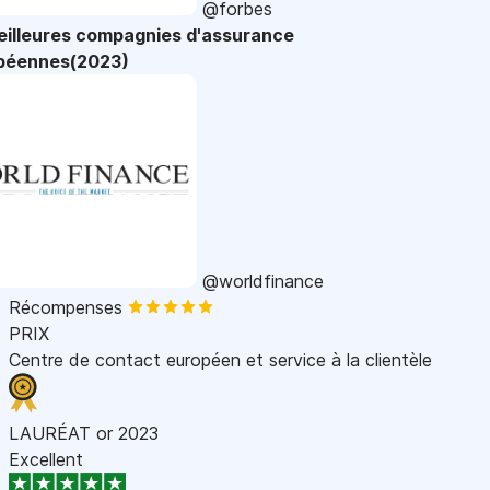
@forbes
eilleures compagnies d'assurance
péennes(2023)
@worldfinance
Récompenses
PRIX
Centre de contact européen et service à la clientèle
LAURÉAT or 2023
Excellent