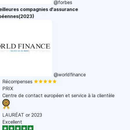
@forbes
eilleures compagnies d'assurance
péennes(2023)
@worldfinance
Récompenses
PRIX
Centre de contact européen et service à la clientèle
LAURÉAT or 2023
Excellent