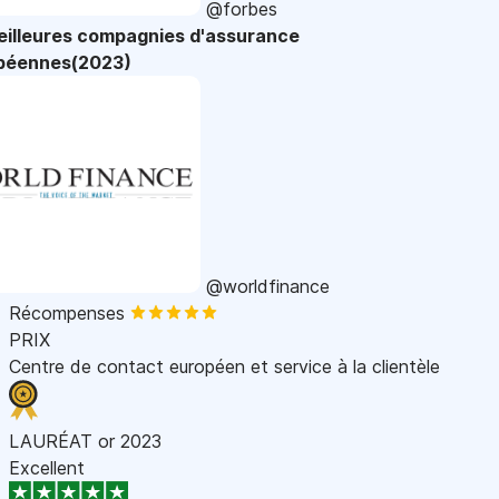
@forbes
eilleures compagnies d'assurance
péennes(2023)
@worldfinance
Récompenses
PRIX
Centre de contact européen et service à la clientèle
LAURÉAT or 2023
Excellent