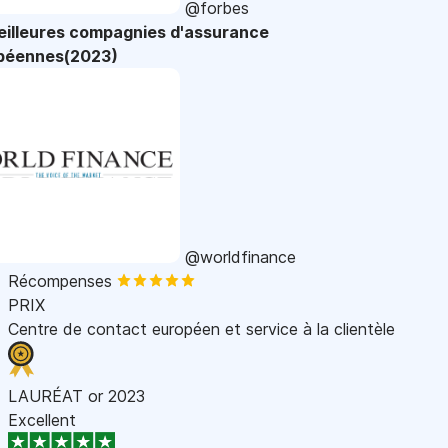
@forbes
eilleures compagnies d'assurance
péennes(2023)
@worldfinance
Récompenses
PRIX
Centre de contact européen et service à la clientèle
LAURÉAT or 2023
Excellent