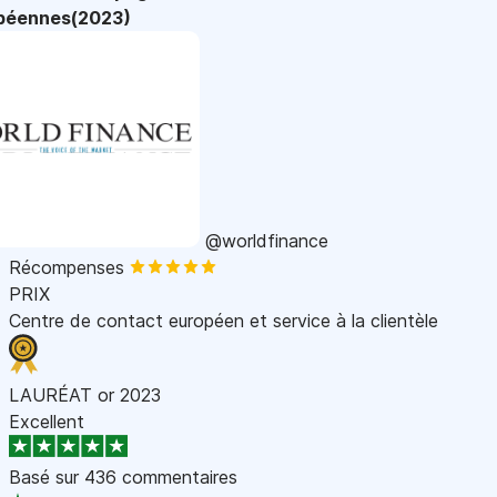
péennes(2023)
@worldfinance
Récompenses
PRIX
Centre de contact européen et service à la clientèle
LAURÉAT or 2023
Excellent
Basé sur
436 commentaires