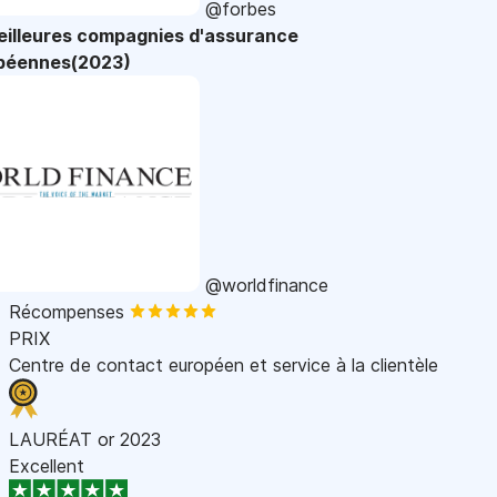
@forbes
eilleures compagnies d'assurance
péennes(2023)
@worldfinance
Récompenses
PRIX
Centre de contact européen et service à la clientèle
LAURÉAT or 2023
Excellent