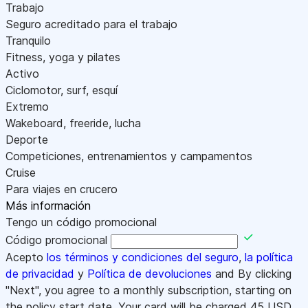
Trabajo
Seguro acreditado para el trabajo
Tranquilo
Fitness, yoga y pilates
Activo
Ciclomotor, surf, esquí
Extremo
Wakeboard, freeride, lucha
Deporte
Competiciones, entrenamientos y campamentos
Cruise
Para viajes en crucero
Más información
Tengo un código promocional
Código promocional
Acepto
los términos y condiciones del seguro
,
la política
de privacidad
y
Política de devoluciones
and By clicking
"Next", you agree to a monthly subscription, starting on
the policy start date. Your card will be charged
45
USD