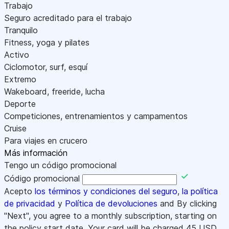
Trabajo
Seguro acreditado para el trabajo
Tranquilo
Fitness, yoga y pilates
Activo
Ciclomotor, surf, esquí
Extremo
Wakeboard, freeride, lucha
Deporte
Competiciones, entrenamientos y campamentos
Cruise
Para viajes en crucero
Más información
Tengo un código promocional
Código promocional
Acepto
los términos y condiciones del seguro
,
la política
de privacidad
y
Política de devoluciones
and By clicking
"Next", you agree to a monthly subscription, starting on
the policy start date. Your card will be charged
45
USD