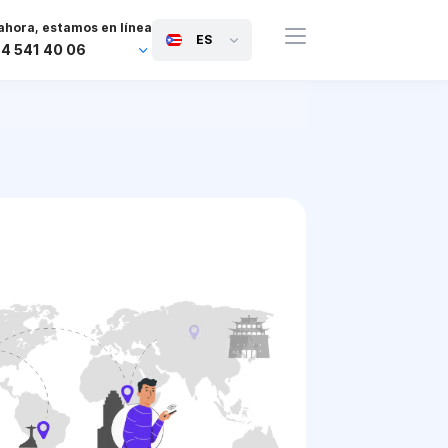
ahora, estamos en línea
ES
44 541 40 06
44 745 814 94 06
63 454 971 091
91 117 127 95 45
81 505 050 88 06
971 800 032 00
0