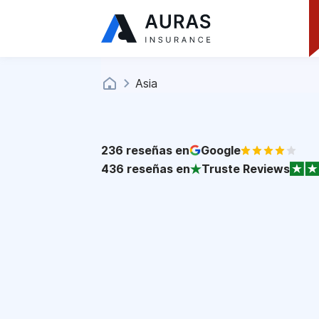
Asia
236
reseñas en
Google
436
reseñas en
Truste Reviews