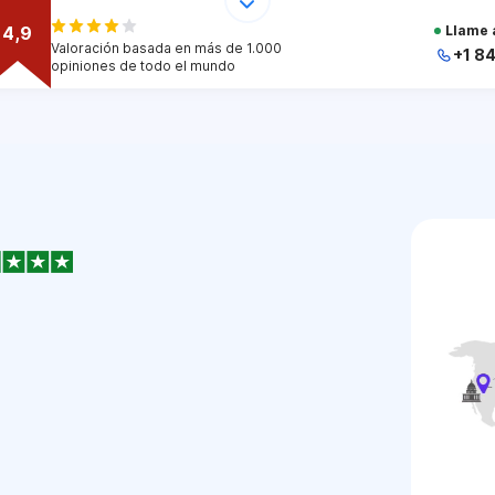
4,9
Llame 
Valoración basada en más de 1.000
+1 8
opiniones de todo el mundo
+
+
+
+
+
1