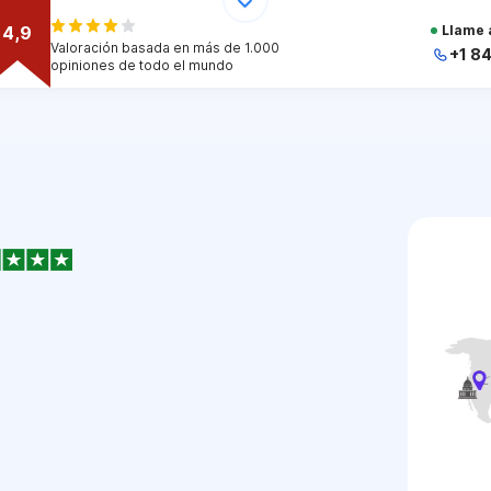
4,9
Llame 
Valoración basada en más de 1.000
+1 8
opiniones de todo el mundo
+
+
+
+
+
1