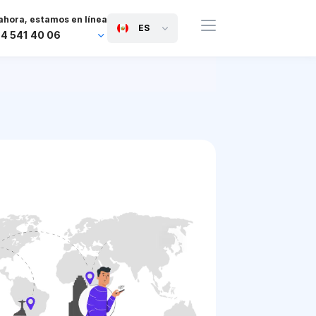
ahora, estamos en línea
ES
44 541 40 06
44 745 814 94 06
63 454 971 091
91 117 127 95 45
81 505 050 88 06
971 800 032 00
0