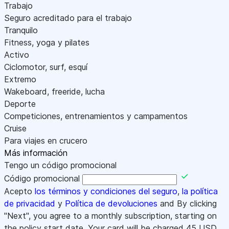
Trabajo
Seguro acreditado para el trabajo
Tranquilo
Fitness, yoga y pilates
Activo
Ciclomotor, surf, esquí
Extremo
Wakeboard, freeride, lucha
Deporte
Competiciones, entrenamientos y campamentos
Cruise
Para viajes en crucero
Más información
Tengo un código promocional
Código promocional
Acepto
los términos y condiciones del seguro
,
la política
de privacidad
y
Política de devoluciones
and By clicking
"Next", you agree to a monthly subscription, starting on
the policy start date. Your card will be charged
45
USD