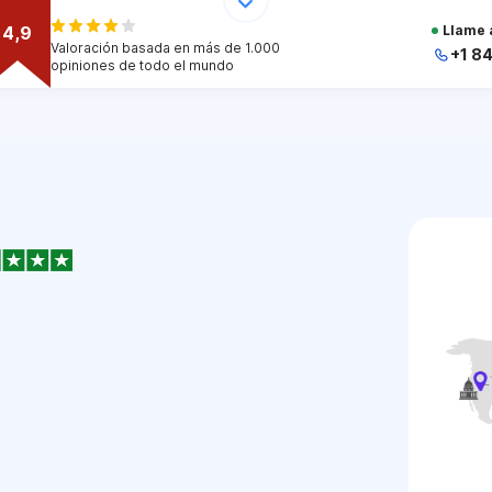
4,9
Llame 
Valoración basada en más de 1.000
+1 8
opiniones de todo el mundo
+
+
+
+
+
1