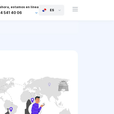
ahora, estamos en línea
ES
44 541 40 06
44 745 814 94 06
63 454 971 091
91 117 127 95 45
81 505 050 88 06
971 800 032 00
0