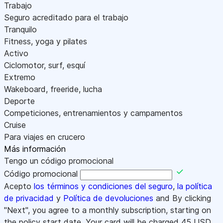
Trabajo
Seguro acreditado para el trabajo
Tranquilo
Fitness, yoga y pilates
Activo
Ciclomotor, surf, esquí
Extremo
Wakeboard, freeride, lucha
Deporte
Competiciones, entrenamientos y campamentos
Cruise
Para viajes en crucero
Más información
Tengo un código promocional
Código promocional
Acepto
los términos y condiciones del seguro
,
la política
de privacidad
y
Política de devoluciones
and By clicking
"Next", you agree to a monthly subscription, starting on
the policy start date. Your card will be charged
45
USD