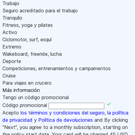
Trabajo
Seguro acreditado para el trabajo
Tranquilo
Fitness, yoga y pilates
Activo
Ciclomotor, surf, esquí
Extremo
Wakeboard, freeride, lucha
Deporte
Competiciones, entrenamientos y campamentos
Cruise
Para viajes en crucero
Más información
Tengo un código promocional
Código promocional
Acepto
los términos y condiciones del seguro
,
la política
de privacidad
y
Política de devoluciones
and By clicking
"Next", you agree to a monthly subscription, starting on
the policy start date. Your card will be charged
45
USD