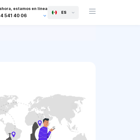
ahora, estamos en línea
ES
44 541 40 06
44 745 814 94 06
63 454 971 091
91 117 127 95 45
81 505 050 88 06
971 800 032 00
0