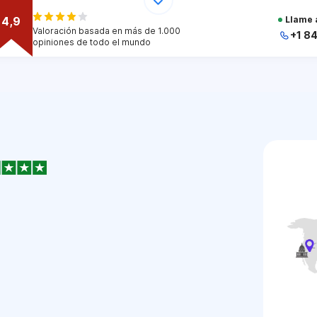
4,9
Llame 
Valoración basada en más de 1.000
+1 8
opiniones de todo el mundo
+
+
+
+
+
1