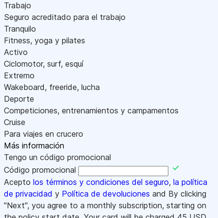
Trabajo
Seguro acreditado para el trabajo
Tranquilo
Fitness, yoga y pilates
Activo
Ciclomotor, surf, esquí
Extremo
Wakeboard, freeride, lucha
Deporte
Competiciones, entrenamientos y campamentos
Cruise
Para viajes en crucero
Más información
Tengo un código promocional
Código promocional
Acepto
los términos y condiciones del seguro
,
la política
de privacidad
y
Política de devoluciones
and By clicking
"Next", you agree to a monthly subscription, starting on
the policy start date. Your card will be charged
45
USD