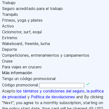
Trabajo
Seguro acreditado para el trabajo
Tranquilo
Fitness, yoga y pilates
Activo
Ciclomotor, surf, esquí
Extremo
Wakeboard, freeride, lucha
Deporte
Competiciones, entrenamientos y campamentos
Cruise
Para viajes en crucero
Más información
Tengo un código promocional
Código promocional
Acepto
los términos y condiciones del seguro
,
la política
de privacidad
y
Política de devoluciones
and By clicking
"Next", you agree to a monthly subscription, starting on
the policy start date. Your card will be charged
45
USD