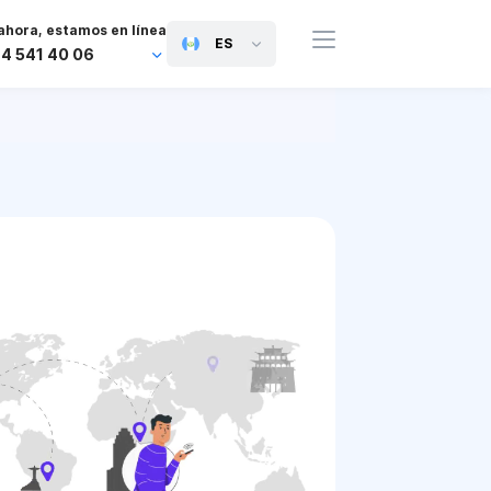
ahora, estamos en línea
ES
44 541 40 06
44 745 814 94 06
63 454 971 091
91 117 127 95 45
81 505 050 88 06
971 800 032 00
0