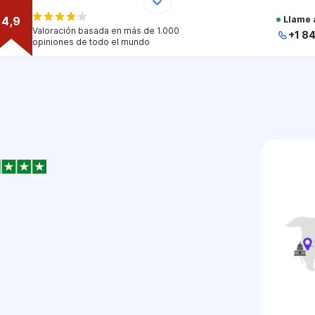
4,9
Llame 
Valoración basada en más de 1.000
+1 8
opiniones de todo el mundo
+
+
+
+
+
1