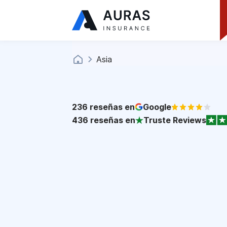
Asia
236
reseñas en
Google
436
reseñas en
Truste Reviews