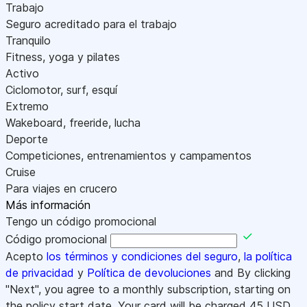
Trabajo
Seguro acreditado para el trabajo
Tranquilo
Fitness, yoga y pilates
Activo
Ciclomotor, surf, esquí
Extremo
Wakeboard, freeride, lucha
Deporte
Competiciones, entrenamientos y campamentos
Cruise
Para viajes en crucero
Más información
Tengo un código promocional
Código promocional
Acepto
los términos y condiciones del seguro
,
la política
de privacidad
y
Política de devoluciones
and By clicking
"Next", you agree to a monthly subscription, starting on
the policy start date. Your card will be charged
45
USD