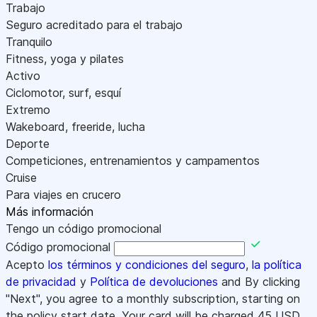
Trabajo
Seguro acreditado para el trabajo
Tranquilo
Fitness, yoga y pilates
Activo
Ciclomotor, surf, esquí
Extremo
Wakeboard, freeride, lucha
Deporte
Competiciones, entrenamientos y campamentos
Cruise
Para viajes en crucero
Más información
Tengo un código promocional
Código promocional
Acepto
los términos y condiciones del seguro
,
la política
de privacidad
y
Política de devoluciones
and By clicking
"Next", you agree to a monthly subscription, starting on
the policy start date. Your card will be charged
45
USD