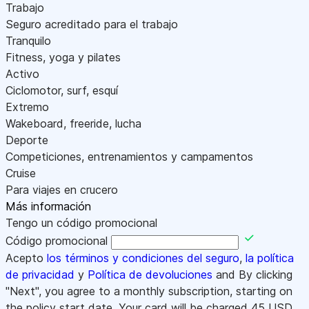
Trabajo
Seguro acreditado para el trabajo
Tranquilo
Fitness, yoga y pilates
Activo
Ciclomotor, surf, esquí
Extremo
Wakeboard, freeride, lucha
Deporte
Competiciones, entrenamientos y campamentos
Cruise
Para viajes en crucero
Más información
Tengo un código promocional
Código promocional
Acepto
los términos y condiciones del seguro
,
la política
de privacidad
y
Política de devoluciones
and By clicking
"Next", you agree to a monthly subscription, starting on
the policy start date. Your card will be charged
45
USD