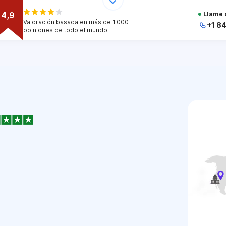
4,9
Llame 
Valoración basada en más de 1.000
+1 8
opiniones de todo el mundo
+
+
+
+
+
1