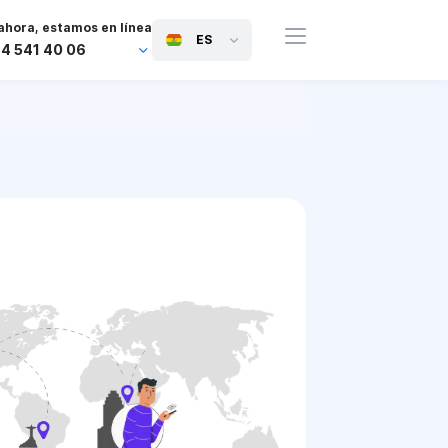
ahora, estamos en línea
ES
44 541 40 06
44 745 814 94 06
63 454 971 091
91 117 127 95 45
81 505 050 88 06
971 800 032 00
0