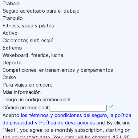
Trabajo
Seguro acreditado para el trabajo
Tranquilo
Fitness, yoga y pilates
Activo
Ciclomotor, surf, esquí
Extremo
Wakeboard, freeride, lucha
Deporte
Competiciones, entrenamientos y campamentos
Cruise
Para viajes en crucero
Más información
Tengo un código promocional
Código promocional
Acepto
los términos y condiciones del seguro
,
la política
de privacidad
y
Política de devoluciones
and By clicking
"Next", you agree to a monthly subscription, starting on
the policy start date. Your card will be charged
45
USD