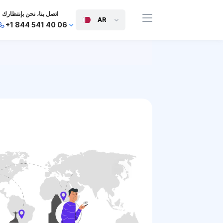
اتصل بنا، نحن بإنتظارك
AR
+1 844 541 40 06
+44 745 814 94 06
+63 454 971 091
+91 117 127 95 45
+81 505 050 88 06
+971 800 032 00
10