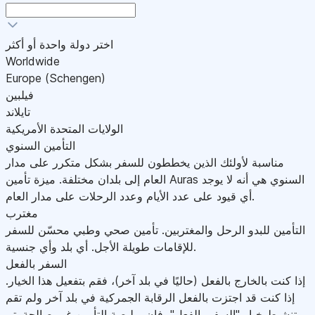
اختر دولة واحدة أو أكثر
Worldwide
Europe (Schengen)
فيلبين
تايلاند
الولايات المتحدة الأمريكية
التأمين السنوي
مناسبة لأولئك الذين يخططون للسفر بشكل متكرر على مدار
العام إلى بلدان مختلفة. ميزة تأمين Auras السنوي هي أنه لا يوجد
أي قيود على عدد الأيام وعدد الرحلات على مدار العام.
مغترب
التأمين للبدو الرحل والمغتربين. تأمين صحي وطبي محسّن للسفر
للإقامات طويلة الأجل. أي بلد وأي جنسية.
السفر بالفعل
إذا كنت بالخارج بالفعل (حاليًا في بلد آخر)، فقم بتفعيل هذا الخيار.
إذا كنت قد اجتزت بالفعل الرقابة الجمركية في بلد آخر ولم تقم
بتنشيط خيار "السفر بالفعل"، فإن بوليصة التأمين غير صالحة.يتم