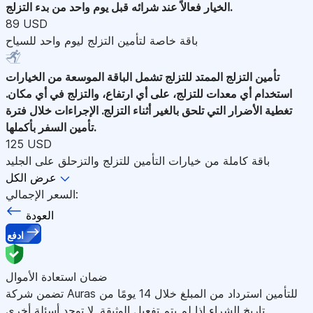
الخيار فعالاً عند شرائه قبل يوم واحد من بدء التزلج.
89 USD
باقة خاصة لتأمين التزلج ليوم واحد للسياح
تأمين التزلج الممتد للتزلج
تشمل الباقة الموسعة من الخيارات
استخدام أي معدات للتزلج، على أي ارتفاع، والتزلج في أي مكان.
تغطية الأضرار التي تلحق بالغير أثناء التزلج. الإجراءات خلال فترة
تأمين السفر بأكملها.
125 USD
باقة كاملة من خيارات التأمين للتزلج والتزحلق على الجليد
عرض الكل
السعر الإجمالي:
العودة
ادفع
ضمان استعادة الأموال
تضمن شركة Auras للتأمين استرداد من المبلغ خلال 14 يومًا من
تاريخ الشراء إذا لم يتم تفعيل الوثيقة. لا توجد أسئلة أخرى.