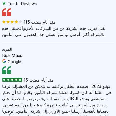
Truste Reviews
115 منذ أيام مضت
لقد اخترت هذه الشركة من بين الشركات الأخرىوأعجبتني هذه
الشركة أكثر. أوصي بها من السهل جدًا الحصول على التأمين.
المزيد
Nick Maes
Google
15 منذ أيام مضت
يونيو 2023. اصطدم الطفل بركبته. لم يتمكن من المشيإلى تركيا
في . ظننا أنه كان كسرًا. اتصلنا بشركة التأمين وقالوا لنا أن نختار
مستشفى وندفع التكاليف بأنفسنا. سوف يعوضوننا. حصلنا على
سيارة من المستشفى. كانت فاتورة كبيرة جدًا من المستشفى.
دفعناها بأنفسنا. أرسلنا جميع الأوراق إلى شركة التأمين. عوضونا