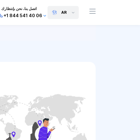
اتصل بنا، نحن بإنتظارك
AR
+1 844 541 40 06
+44 745 814 94 06
+63 454 971 091
+91 117 127 95 45
+81 505 050 88 06
+971 800 032 00
10