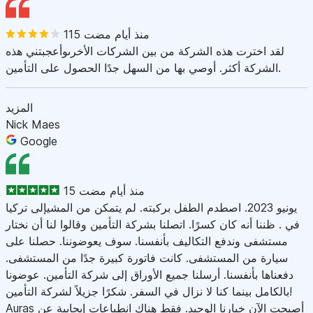
115 منذ أيام مضت
لقد اخترت هذه الشركة من بين الشركات الأخرىوأعجبتني هذه
الشركة أكثر. أوصي بها من السهل جدًا الحصول على التأمين.
المزيد
Nick Maes
Google
15 منذ أيام مضت
يونيو 2023. اصطدم الطفل بركبته. لم يتمكن من المشيإلى تركيا
في . ظننا أنه كان كسرًا. اتصلنا بشركة التأمين وقالوا لنا أن نختار
مستشفى وندفع التكاليف بأنفسنا. سوف يعوضوننا. حصلنا على
سيارة من المستشفى. كانت فاتورة كبيرة جدًا من المستشفى.
دفعناها بأنفسنا. أرسلنا جميع الأوراق إلى شركة التأمين. عوضونا
بالكامل بينما كنا لا نزال في السفر. شكرًا جزيلاً لشركة التأمين!
Auras أصبحت الآن خيارنا الوحيد. فقط هناك انطباعات إيجابية عن