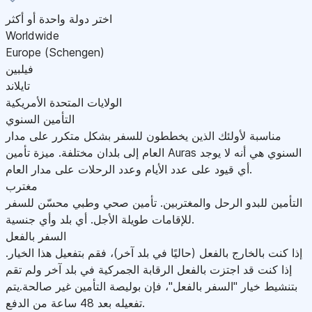
اختر دولة واحدة أو أكثر
Worldwide
Europe (Schengen)
فيلبين
تايلاند
الولايات المتحدة الأمريكية
التأمين السنوي
مناسبة لأولئك الذين يخططون للسفر بشكل متكرر على مدار
العام إلى بلدان مختلفة. ميزة تأمين Auras السنوي هي أنه لا يوجد
أي قيود على عدد الأيام وعدد الرحلات على مدار العام.
مغترب
التأمين للبدو الرحل والمغتربين. تأمين صحي وطبي محسّن للسفر
للإقامات طويلة الأجل. أي بلد وأي جنسية.
السفر بالفعل
إذا كنت بالخارج بالفعل (حاليًا في بلد آخر)، فقم بتفعيل هذا الخيار.
إذا كنت قد اجتزت بالفعل الرقابة الجمركية في بلد آخر ولم تقم
بتنشيط خيار "السفر بالفعل"، فإن بوليصة التأمين غير صالحة.يتم
تفعيله بعد 48 ساعة من الدفع.