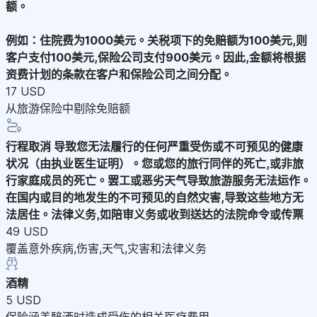
额。
例如：住院费为1000美元。关税项下的免赔额为100美元,则
客户支付100美元,保险公司支付900美元。因此,金额将根据
资费计划的条款在客户和保险公司之间分配。
17 USD
从旅游保险中剔除免赔额
行程取消
导致您无法履行的任何严重受伤或不可预见的健康
状况（由执业医生证明）。您或您的旅行同伴的死亡,或非旅
行家庭成员的死亡。罢工或恶劣天气导致旅游服务无法运作。
在国内或目的地发生的不可预见的自然灾害,导致这些地方无
法居住。法律义务,如陪审义务或收到送达的法院命令或传票
49 USD
覆盖意外疾病,伤害,天气,灾害和法律义务
酒精
5 USD
保险涵盖醉酒时造成受伤的相关医疗费用