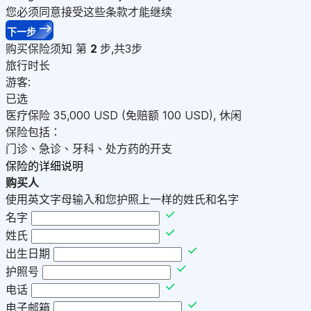
您必须同意接受这些条款才能继续
下一步
购买保险须知
第
2
步,共3步
旅行时长
游客:
已选
医疗保险
35,000
USD
(免赔额 100
USD
)
,
休闲
保险包括：
门诊、急诊、牙科、处方药的开支
保险的详细说明
购买人
使用英文字母输入和您护照上一样的姓氏和名字
名字
姓氏
出生日期
护照号
电话
电子邮箱