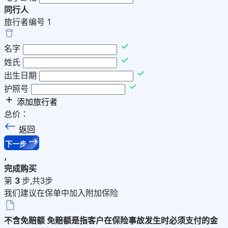
同行人
旅行者编号
1
名字
姓氏
出生日期
护照号
添加旅行者
总价：
返回
下一步
,
完成购买
第
3
步,共3步
我们建议在保单中加入附加保险
不含免赔额
免赔额是指客户在保险事故发生时必须支付的金