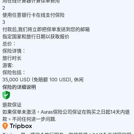
用在线计算器计算保单费用
2
使用任意银行卡在线支付保险
3
付款后,我们将立即把保单发送到您的邮箱
指定国家和旅行日期以获取报价
总价：
保险详情：
旅行时长
游客:
保险包括：
35,000
USD
(免赔额 100
USD
)
,
休闲
保险的详细说明
退款保证
如果保单未激活，Auras保险公司保证在购买之日起14天内退
款。不问任何进一步问题.