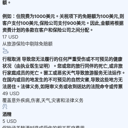
额。
例如：住院费为1000美元。关税项下的免赔额为100美元,则
客户支付100美元,保险公司支付900美元。因此,金额将根据
资费计划的条款在客户和保险公司之间分配。
17 USD
从旅游保险中剔除免赔额
行程取消
导致您无法履行的任何严重受伤或不可预见的健康
状况（由执业医生证明）。您或您的旅行同伴的死亡,或非旅
行家庭成员的死亡。罢工或恶劣天气导致旅游服务无法运作。
在国内或目的地发生的不可预见的自然灾害,导致这些地方无
法居住。法律义务,如陪审义务或收到送达的法院命令或传票
49 USD
覆盖意外疾病,伤害,天气,灾害和法律义务
酒精
5 USD
保险涵盖醉酒时造成受伤的相关医疗费用