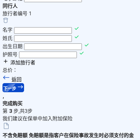
同行人
旅行者编号
1
名字
姓氏
出生日期
护照号
添加旅行者
总价：
返回
下一步
,
完成购买
第
3
步,共3步
我们建议在保单中加入附加保险
不含免赔额
免赔额是指客户在保险事故发生时必须支付的金