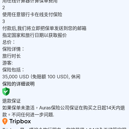
用在线计算器计算保单费用
2
使用任意银行卡在线支付保险
3
付款后,我们将立即把保单发送到您的邮箱
指定国家和旅行日期以获取报价
总价：
保险详情：
旅行时长
游客:
保险包括：
35,000
USD
(免赔额 100
USD
)
,
休闲
保险的详细说明
退款保证
如果保单未激活，Auras保险公司保证在购买之日起14天内退
款。不问任何进一步问题.