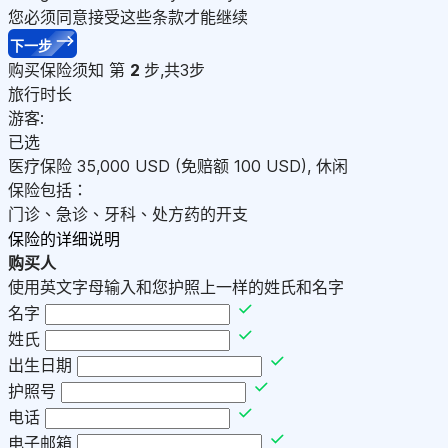
您必须同意接受这些条款才能继续
下一步
购买保险须知
第
2
步,共3步
旅行时长
游客:
已选
医疗保险
35,000
USD
(免赔额 100
USD
)
,
休闲
保险包括：
门诊、急诊、牙科、处方药的开支
保险的详细说明
购买人
使用英文字母输入和您护照上一样的姓氏和名字
名字
姓氏
出生日期
护照号
电话
电子邮箱