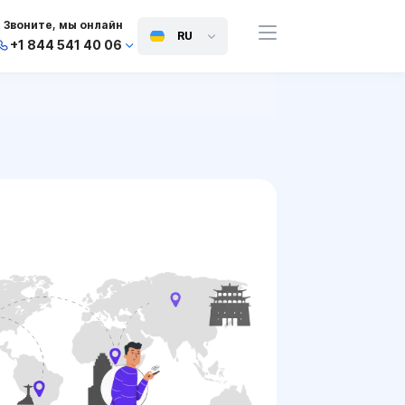
Звоните, мы онлайн
RU
+1 844 541 40 06
+44 745 814 94 06
+63 454 971 091
+91 117 127 95 45
+81 505 050 88 06
+971 800 032 00
10