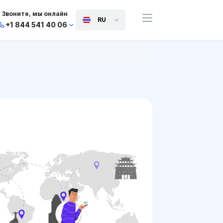
Звоните, мы онлайн
RU
+1 844 541 40 06
+44 745 814 94 06
+63 454 971 091
+91 117 127 95 45
+81 505 050 88 06
+971 800 032 00
10