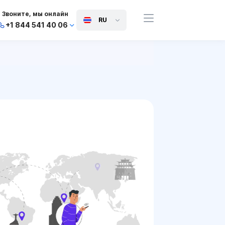
Звоните, мы онлайн
RU
+1 844 541 40 06
+44 745 814 94 06
+63 454 971 091
+91 117 127 95 45
+81 505 050 88 06
+971 800 032 00
10