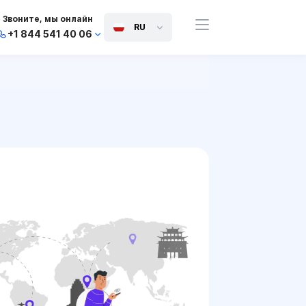
Звоните, мы онлайн
RU
+1 844 541 40 06
+44 745 814 94 06
+63 454 971 091
+91 117 127 95 45
+81 505 050 88 06
+971 800 032 00
10