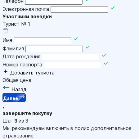
Телефон
Электронная почта
Участники поездки
Турист №
1
Имя
Фамилия
Дата рождения
Номер паспорта
Добавить туриста
Общая цена:
Назад
Далее
,
завершите покупку
Шаг
3
из 3
Мы рекомендуем включить в полис дополнительное
страхование