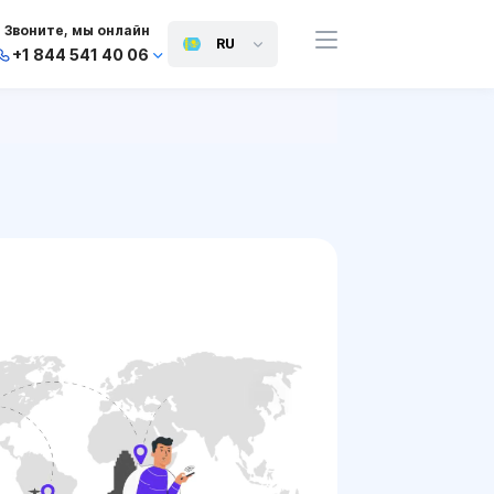
Звоните, мы онлайн
RU
+1 844 541 40 06
+44 745 814 94 06
+63 454 971 091
+91 117 127 95 45
+81 505 050 88 06
+971 800 032 00
10