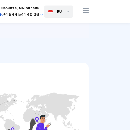
Звоните, мы онлайн
RU
+1 844 541 40 06
+44 745 814 94 06
+63 454 971 091
+91 117 127 95 45
+81 505 050 88 06
+971 800 032 00
10