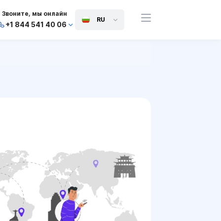
Звоните, мы онлайн
RU
+1 844 541 40 06
+44 745 814 94 06
+63 454 971 091
+91 117 127 95 45
+81 505 050 88 06
+971 800 032 00
10