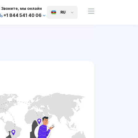
Звоните, мы онлайн
RU
+1 844 541 40 06
+44 745 814 94 06
+63 454 971 091
+91 117 127 95 45
+81 505 050 88 06
+971 800 032 00
10