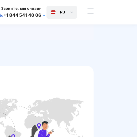
Звоните, мы онлайн
RU
+1 844 541 40 06
+44 745 814 94 06
+63 454 971 091
+91 117 127 95 45
+81 505 050 88 06
+971 800 032 00
10