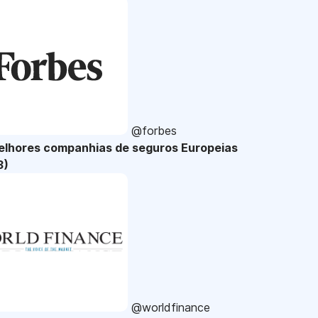
@forbes
elhores companhias de seguros Europeias
3)
@worldfinance